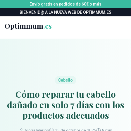
Envío gratis en pedidos de 60€ o más
BIENVENID@ A LA NUEVA WEB DE OPTIMMUM.ES
Optimmum
.es
Cabello
Cómo reparar tu cabello
dañado en solo 7 días con los
productos adecuados
Gloria Merino
15 de octubre de 2025
8 min