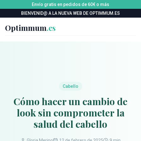
Envío gratis en pedidos de 60€ o más
BIENVENID@ A LA NUEVA WEB DE OPTIMMUM.ES
Optimmum
.es
Cabello
Cómo hacer un cambio de
look sin comprometer la
salud del cabello
Gloria Merino
12 de febrero de 2025
9 min